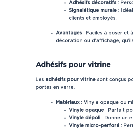
Adhésifs décoratifs
: Pers
Signalétique murale
: Idéa
clients et employés.
Avantages
: Faciles à poser et 
décoration ou d’affichage, qu’i
Adhésifs pour vitrine
Les
adhésifs pour vitrine
sont conçus pou
portes en verre.
Matériaux
: Vinyle opaque ou mi
Vinyle opaque
: Parfait po
Vinyle dépoli
: Donne un eff
Vinyle micro-perforé
: Per